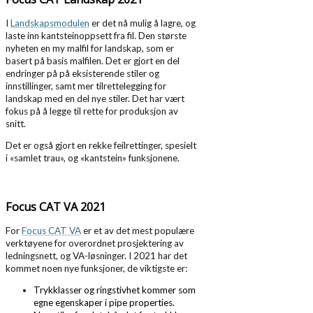
I
Landskapsmodulen
er det nå mulig å lagre, og
laste inn kantsteinoppsett fra fil. Den største
nyheten en my malfil for landskap, som er
basert på basis malfilen. Det er gjort en del
endringer på på eksisterende stiler og
innstillinger, samt mer tilrettelegging for
landskap med en del nye stiler. Det har vært
fokus på å legge til rette for produksjon av
snitt.
Det er også gjort en rekke feilrettinger, spesielt
i «samlet trau», og «kantstein» funksjonene.
Focus CAT VA 2021
For
Focus CAT VA
er et av det mest populære
verktøyene for overordnet prosjektering av
ledningsnett, og VA-løsninger. I 2021 har det
kommet noen nye funksjoner, de viktigste er:
Trykklasser og ringstivhet kommer som
egne egenskaper i pipe properties.