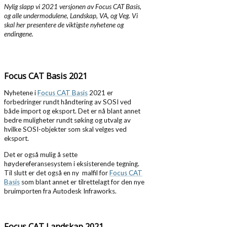
Nylig slapp vi 2021 versjonen av Focus CAT Basis,
og alle undermodulene, Landskap, VA, og Veg. Vi
skal her presentere de viktigste nyhetene og
endingene.
Focus CAT Basis 2021
Nyhetene i
Focus CAT Basis
2021 er
forbedringer rundt håndtering av SOSI ved
både import og eksport. Det er nå blant annet
bedre muligheter rundt søking og utvalg av
hvilke SOSI-objekter som skal velges ved
eksport.
Det er også mulig å sette
høydereferansesystem i eksisterende tegning.
Til slutt er det også en ny malfil for
Focus CAT
Basis
som blant annet er tilrettelagt for den nye
bruimporten fra Autodesk Infraworks.
Focus CAT Landskap 2021