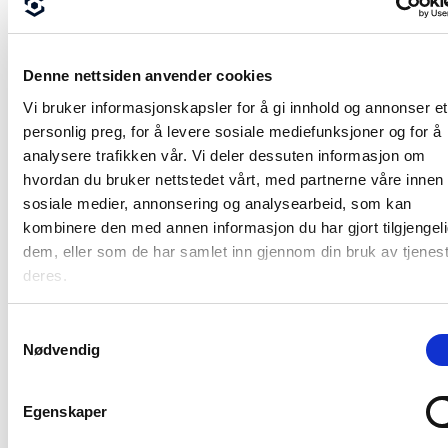
Denne nettsiden anvender cookies
Focus CAT 2021 – den beste
Vi bruker informasjonskapsler for å gi innhold og annonser et
løsninger for Norske
personlig preg, for å levere sosiale mediefunksjoner og for å
utomhusprosjekter
analysere trafikken vår. Vi deler dessuten informasjon om
Hvis du ønsker å at dine utomhusprosjekter blir
hvordan du bruker nettstedet vårt, med partnerne våre innen
mer effektive ved hjelp av Focus CAT, så ta
sosiale medier, annonsering og analysearbeid, som kan
kontakt med oss.
kombinere den med annen informasjon du har gjort tilgjengeli
Kontakt oss for tilbud
dem, eller som de har samlet inn gjennom din bruk av tjenes
deres.
Samtykkevalg
Nødvendig
Kontakt oss
Sogelink Norway AS
Billingstadsletta 19B
Egenskaper
Kontaktskjema
1396 Billingstad
E-post:
firmapost.no@sogelink.com