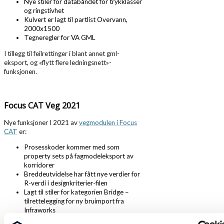
Nye stiler for databåndet for trykklasser
og ringstivhet
Kulvert er lagt til partlist Overvann,
2000x1500
Tegneregler for VA GML
I tillegg til feilrettinger i blant annet gml-
eksport, og «flytt flere ledningsnett»-
funksjonen.
Focus CAT Veg 2021
Nye funksjoner I 2021 av
vegmodulen i Focus
CAT
er:
Prosesskoder kommer med som
property sets på fagmodeleksport av
korridorer
Breddeutvidelse har fått nye verdier for
R-verdi i designkriterier-filen
Lagt til stiler for kategorien Bridge –
tilrettelegging for ny bruimport fra
Infraworks