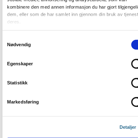
kombinere den med annen informasjon du har gjort tilgjengeli
16:28
dem, eller som de har samlet inn gjennom din bruk av tjenes
deres.
Lanseringsseminar
2023 Landskap:
Håndtering av lokalt
Samtykkevalg
nullpunkt i Focus CAT
Nødvendig
Eventgruppe
,
Lanseringsseminar
,
Lanseringsseminar 2023
,
Samferdsel
Egenskaper
Statistikk
Markedsføring
Detaljer