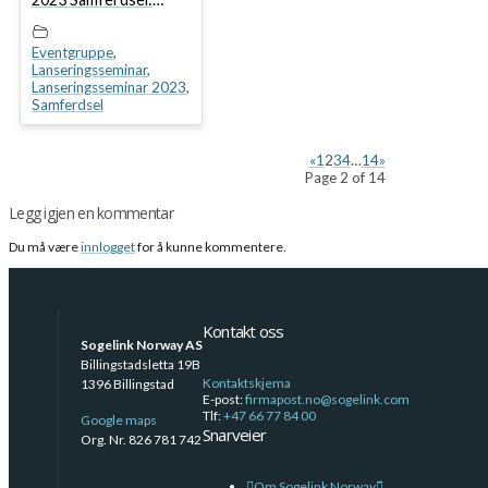
Lansering av Bloc in
Bloc
Eventgruppe
,
Lanseringsseminar
,
Lanseringsseminar 2023
,
Samferdsel
«
1
2
3
4
…
14
»
Page 2 of 14
Legg igjen en kommentar
Du må være
innlogget
for å kunne kommentere.
Kontakt oss
Sogelink Norway AS
Billingstadsletta 19B
Kontaktskjema
1396 Billingstad
E-post:
firmapost.no@sogelink.com
Tlf:
+47 66 77 84 00
Google maps
Snarveier
Org. Nr. 826 781 742
Om Sogelink Norway