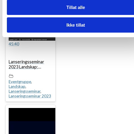
Tillat alle
Ikke tillat
45:40
Lanseringsseminar
2023 Landskap:
Nyheter i Civil 3D og
Focus CAT
Eventgruppe
,
Landskap
,
Lanseringsseminar
,
Lanseringsseminar 2023