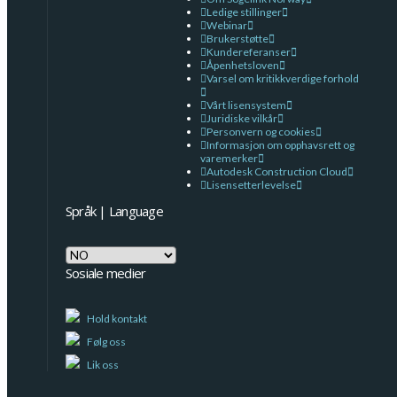
Ledige stillinger
Webinar
Brukerstøtte
Kundereferanser
Åpenhetsloven
Varsel om kritikkverdige forhold
Vårt lisensystem
Juridiske vilkår
Personvern og cookies
Informasjon om opphavsrett og
varemerker
Autodesk Construction Cloud
Lisensetterlevelse
Språk | Language
Språk
|
Sosiale medier
Language
Hold kontakt
Følg oss
Lik oss