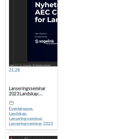
31:28
Lanseringsseminar
2023 Landskap:
Nyheter i AEC
Collection for
Eventgruppe
,
Landskap
Landskap
,
Lanseringsseminar
,
Lanseringsseminar 2023