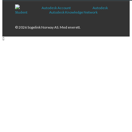
Autodesk Account
Autodesk
Student
Autodesk Knowledge Network
© 2026 Sogelink Norway AS. Med enerett.