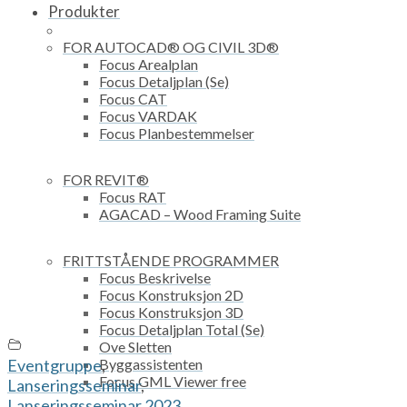
Produkter
FOR AUTOCAD® OG CIVIL 3D®
Focus Arealplan
Focus Detaljplan (Se)
Focus CAT
Focus VARDAK
Focus Planbestemmelser
FOR REVIT®
Focus RAT
AGACAD – Wood Framing Suite
FRITTSTÅENDE PROGRAMMER
Focus Beskrivelse
Focus Konstruksjon 2D
Focus Konstruksjon 3D
Focus Detaljplan Total (Se)
Ove Sletten
Byggassistenten
Eventgruppe
,
Focus GML Viewer free
Lanseringsseminar
,
Lanseringsseminar 2023
,