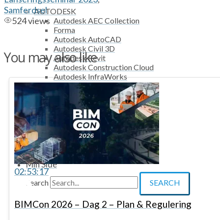
Samferdsel
AUTODESK
524 views
Autodesk AEC Collection
Forma
Autodesk AutoCAD
Autodesk Civil 3D
You may also like
Autodesk Revit
Autodesk Construction Cloud
Autodesk InfraWorks
Autodesk 3dsMax
Autodesk AutoCAD LT
Kurs
Brukerstøtte
Min Side
02:53:17
Search
SEARCH
BIMCon 2026 – Dag 2 – Plan & Regulering