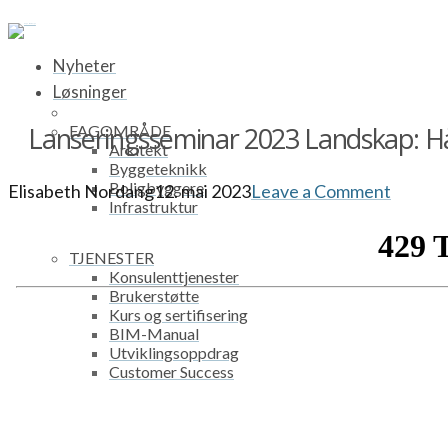
Nyheter
Løsninger
Lanseringsseminar 2023 Landskap: Hån
FAGOMRÅDE
Arkitekt
Byggeteknikk
Boligbyggere
Elisabeth Nordang
12. mai 2023
Leave a Comment
Infrastruktur
TJENESTER
Konsulenttjenester
Brukerstøtte
Kurs og sertifisering
BIM-Manual
Utviklingsoppdrag
Customer Success