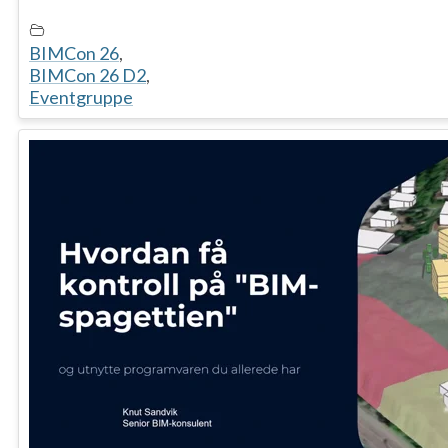
BIMCon 26
,
BIMCon 26 D2
,
Eventgruppe