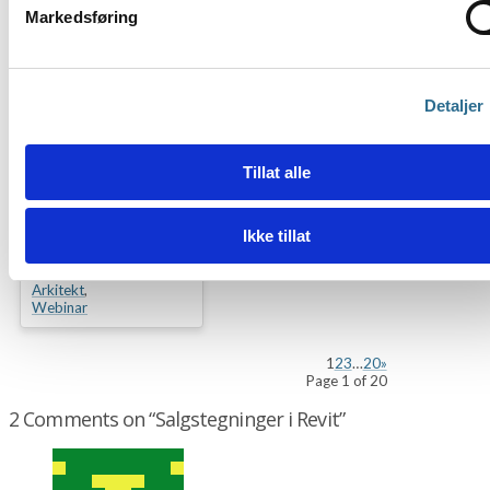
Markedsføring
Detaljer
25:51
Tillat alle
Focus RAT Rehab –
Ikke tillat
Smartere
rehabilitering i Revit
Arkitekt
,
Webinar
1
2
3
…
20
»
Page 1 of 20
2 Comments on
“Salgstegninger i Revit”