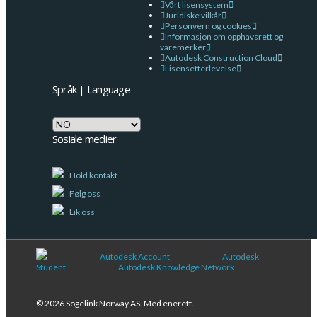
Vårt lisensystem
Juridiske vilkår
Personvern og cookies
Informasjon om opphavsrett og
varemerker
Autodesk Construction Cloud
Lisensetterlevelse
Språk | Language
Språk
|
Sosiale medier
Language
Hold kontakt
Følg oss
Lik oss
Autodesk Account
Autodesk
Student
Autodesk Knowledge Network
© 2026 Sogelink Norway AS. Med enerett.