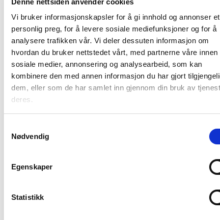
Denne nettsiden anvender cookies
Vi bruker informasjonskapsler for å gi innhold og annonser et
28:07
personlig preg, for å levere sosiale mediefunksjoner og for å
analysere trafikken vår. Vi deler dessuten informasjon om
Oppdag nyhetene i
hvordan du bruker nettstedet vårt, med partnerne våre innen
Focus Konstruksjon –
Støttemur, SAF og
sosiale medier, annonsering og analysearbeid, som kan
kobling mot IDEA
kombinere den med annen informasjon du har gjort tilgjengeli
Byggeteknikk
,
StatiCa
Webinar
dem, eller som de har samlet inn gjennom din bruk av tjenes
deres.
Samtykkevalg
Nødvendig
Egenskaper
Statistikk