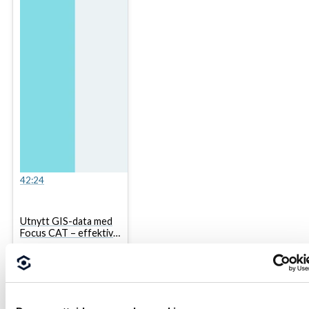
42:24
Utnytt GIS-data med
Focus CAT – effektiv
prosjektoppstart med
integrasjon av WMS
Infrastruktur
,
og WFS
Webinar