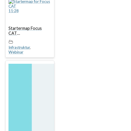
11:28
Startermap Focus
CAT
introduksjonswebinar
Infrastruktur
,
Webinar