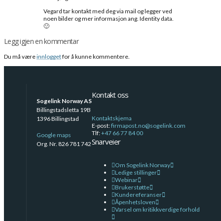
Vegard tar kontakt med deg via mail og legger ved
noen bilder og mer informasjon ang. Identity data.
🙂
Legg igjen en kommentar
Du må være
innlogget
for å kunne kommentere.
Kontakt oss
Sogelink Norway AS
Billingstadsletta 19B
Kontaktskjema
1396 Billingstad
E-post:
firmapost.no@sogelink.com
Tlf:
+47 66 77 84 00
Google maps
Snarveier
Org. Nr. 826 781 742
Om Sogelink Norway
Ledige stillinger
Webinar
Brukerstøtte
Kundereferanser
Åpenhetsloven
Varsel om kritikkverdige forhold