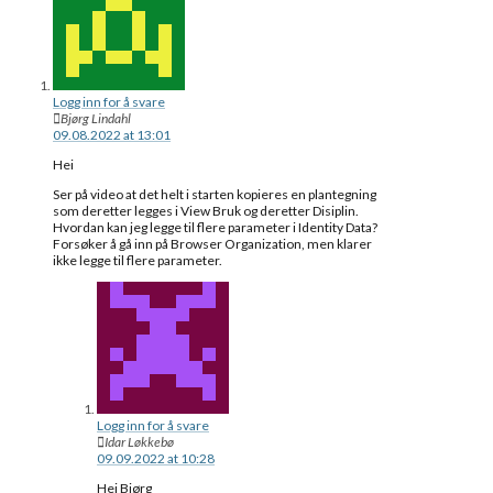
Logg inn for å svare
Bjørg Lindahl
09.08.2022 at 13:01
Hei
Ser på video at det helt i starten kopieres en plantegning
som deretter legges i View Bruk og deretter Disiplin.
Hvordan kan jeg legge til flere parameter i Identity Data?
Forsøker å gå inn på Browser Organization, men klarer
ikke legge til flere parameter.
Logg inn for å svare
Idar Løkkebø
09.09.2022 at 10:28
Hei Bjørg