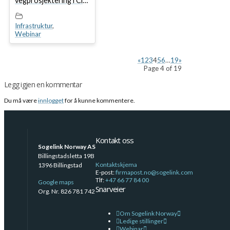
vegprosjektering i Civil
3D og Focus CAT
Infrastruktur
,
Webinar
«
1
2
3
4
5
6
…
19
»
Page 4 of 19
Legg igjen en kommentar
Du må være
innlogget
for å kunne kommentere.
Kontakt oss
Sogelink Norway AS
Billingstadsletta 19B
Kontaktskjema
1396 Billingstad
E-post:
firmapost.no@sogelink.com
Tlf:
+47 66 77 84 00
Google maps
Snarveier
Org. Nr. 826 781 742
Om Sogelink Norway
Ledige stillinger
Webinar