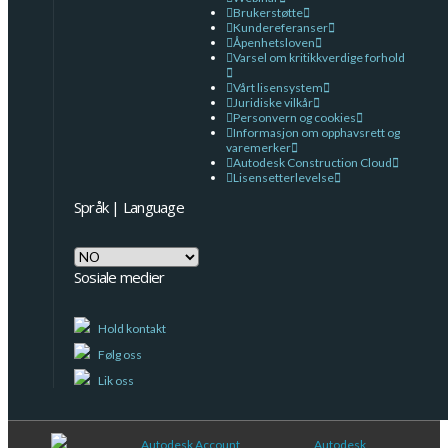
Brukerstøtte
Kundereferanser
Åpenhetsloven
Varsel om kritikkverdige forhold
Vårt lisensystem
Juridiske vilkår
Personvern og cookies
Informasjon om opphavsrett og
varemerker
Autodesk Construction Cloud
Lisensetterlevelse
Språk | Language
Språk
|
Sosiale medier
Language
Hold kontakt
Følg oss
Lik oss
Autodesk Account
Autodesk