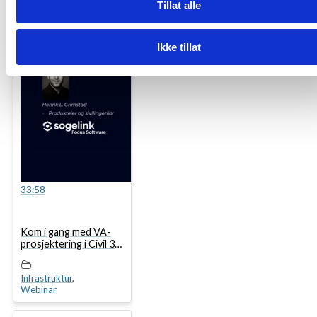
Tillat alle
Ikke tillat
33:58
Kom i gang med VA-
prosjektering i Civil 3D
og Focus CAT
Infrastruktur
,
Webinar