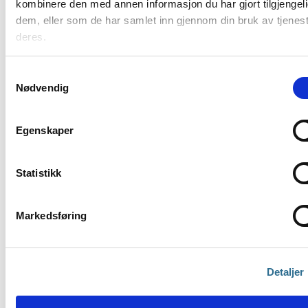
kombinere den med annen informasjon du har gjort tilgjengeli
dem, eller som de har samlet inn gjennom din bruk av tjenes
deres.
Samtykkevalg
Nødvendig
36:40
Egenskaper
Kom i gang med
landskapsprosjektering
Statistikk
i Civil 3D og Focus
CAT
Infrastruktur
,
Webinar
Markedsføring
Detaljer