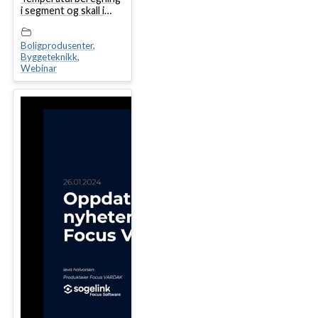
i segment og skall i
Focus Konstruksjon
Boligprodusenter
,
Byggeteknikk
,
Webinar