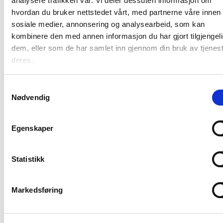
analysere trafikken vår. Vi deler dessuten informasjon om
hvordan du bruker nettstedet vårt, med partnerne våre innen
sosiale medier, annonsering og analysearbeid, som kan
kombinere den med annen informasjon du har gjort tilgjengeli
dem, eller som de har samlet inn gjennom din bruk av tjenes
deres.
Samtykkevalg
Nødvendig
52:20
Egenskaper
Prosjektering av
Parkering i Civil 3D og
Statistikk
Focus CAT
Infrastruktur
,
Webinar
Markedsføring