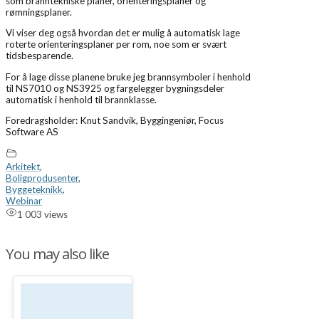
som branntekniske planer, orienteringsplaner og
rømningsplaner.
Vi viser deg også hvordan det er mulig å automatisk lage
roterte orienteringsplaner per rom, noe som er svært
tidsbesparende.
For å lage disse planene bruke jeg brannsymboler i henhold
til NS7010 og NS3925 og fargelegger bygningsdeler
automatisk i henhold til brannklasse.
Foredragsholder: Knut Sandvik, Byggingeniør, Focus
Software AS
Arkitekt
,
Boligprodusenter
,
Byggeteknikk
,
Webinar
1 003 views
You may also like