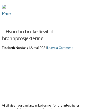
Meny
Hvordan bruke Revit til
brannprosjektering
Elisabeth Nordang
12. mai 2021
Leave a Comment
Vi vil vise hvordan lage ulike former for branntegnigner