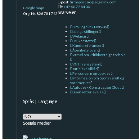
E-post:
firmapost.no@sogelink.com
Tlf:
+47 66 77 84 00
Google maps
Snarveier
Org. Nr. 826 781 742
Om Sogelink Norway
Ledige stillinger
Webinar
Brukerstøtte
Kundereferanser
Åpenhetsloven
Varsel om kritikkverdige forhold
Vårt lisensystem
Juridiske vilkår
Personvern og cookies
Informasjon om opphavsrett og
varemerker
Autodesk Construction Cloud
Lisensetterlevelse
Språk | Language
Språk
|
Sosiale medier
Language
Hold kontakt