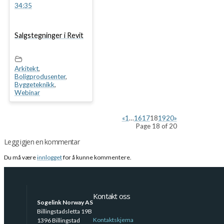
34:35
Salgstegninger i Revit
Arkitekt
,
Boligprodusenter
,
Byggeteknikk
,
Webinar
«
1
…
16
17
18
19
20
»
Page 18 of 20
Legg igjen en kommentar
Du må være
innlogget
for å kunne kommentere.
Kontakt oss
Sogelink Norway AS
Billingstadsletta 19B
Kontaktskjema
1396 Billingstad