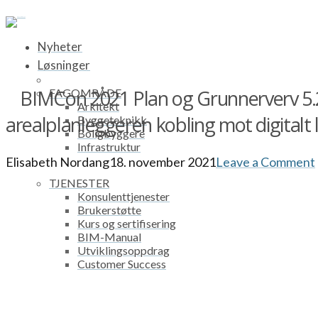
Nyheter
Løsninger
BIMCon 2021 Plan og Grunnerverv 5.
FAGOMRÅDE
Arkitekt
arealplanleggeren kobling mot digitalt 
Byggeteknikk
Boligbyggere
Infrastruktur
Elisabeth Nordang
18. november 2021
Leave a Comment
TJENESTER
Konsulenttjenester
Brukerstøtte
Kurs og sertifisering
BIM-Manual
Utviklingsoppdrag
Customer Success