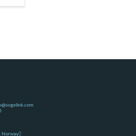
no@sogelink.com
0
k Norway