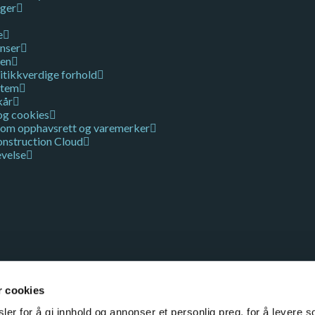
nger
e
nser
ven
itikkverdige forhold
stem
kår
og cookies
 om opphavsrett og varemerker
nstruction Cloud
evelse
r cookies
er for å gi innhold og annonser et personlig preg, for å levere s