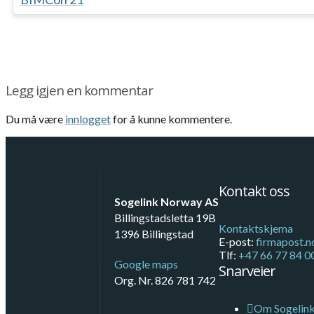
Legg igjen en kommentar
Du må være
innlogget
for å kunne kommentere.
Kontakt oss
Sogelink Norway AS
Billingstadsletta 19B
Kontaktskjema
1396 Billingstad
E-post:
firmapost.
Tlf:
+47 66 77 84 0
Google maps
Snarveier
Org. Nr. 826 781 742
Om Sogelin