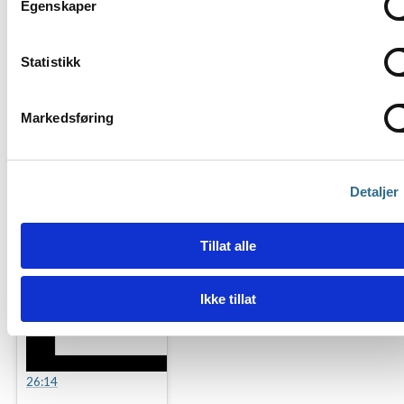
Egenskaper
BIMCon 21
Statistikk
Markedsføring
Detaljer
Tillat alle
Ikke tillat
26:14