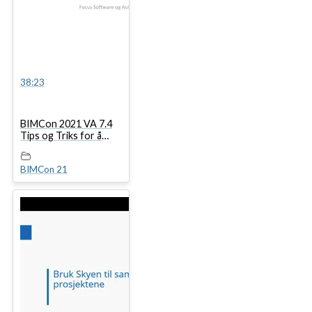
38:23
BIMCon 2021 VA 7.4
Tips og Triks for å
sette sammen en
vannkum i 3D for
BIMCon 21
Vardak