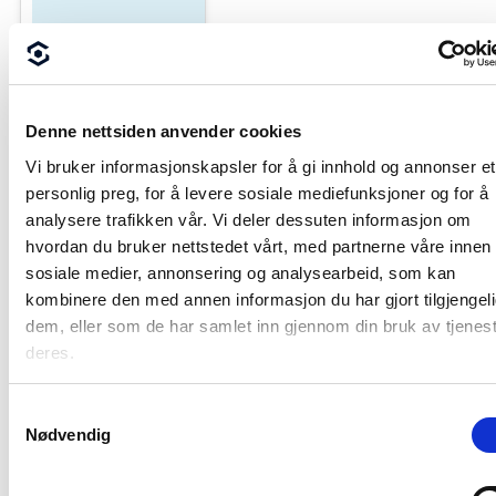
Denne nettsiden anvender cookies
Vi bruker informasjonskapsler for å gi innhold og annonser et
personlig preg, for å levere sosiale mediefunksjoner og for å
analysere trafikken vår. Vi deler dessuten informasjon om
hvordan du bruker nettstedet vårt, med partnerne våre innen
sosiale medier, annonsering og analysearbeid, som kan
kombinere den med annen informasjon du har gjort tilgjengeli
dem, eller som de har samlet inn gjennom din bruk av tjenes
deres.
30:08
Samtykkevalg
Nødvendig
BIMCon 2021 VA 7.2
Tips og Triks i Civil 3D
og Focus CAT