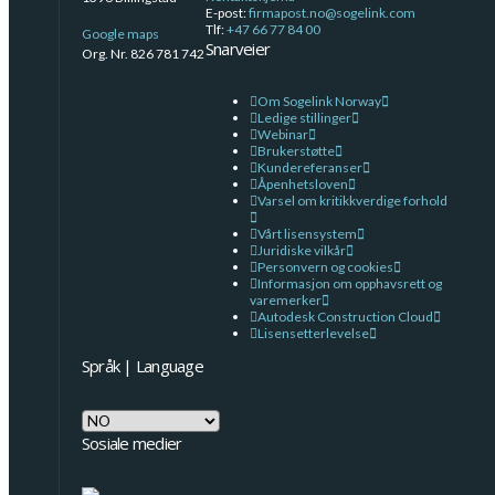
E-post:
firmapost.no@sogelink.com
Tlf:
+47 66 77 84 00
Google maps
Snarveier
Org. Nr. 826 781 742
Om Sogelink Norway
Ledige stillinger
Webinar
Brukerstøtte
Kundereferanser
Åpenhetsloven
Varsel om kritikkverdige forhold
Vårt lisensystem
Juridiske vilkår
Personvern og cookies
Informasjon om opphavsrett og
varemerker
Autodesk Construction Cloud
Lisensetterlevelse
Språk | Language
Språk
|
Sosiale medier
Language