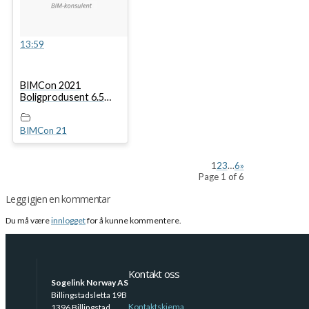
13:59
BIMCon 2021
Boligprodusent 6.5
Byggemeldinger og
situasjonsplaner
BIMCon 21
1
2
3
…
6
»
Page 1 of 6
Legg igjen en kommentar
Du må være
innlogget
for å kunne kommentere.
Kontakt oss
Sogelink Norway AS
Billingstadsletta 19B
Kontaktskjema
1396 Billingstad