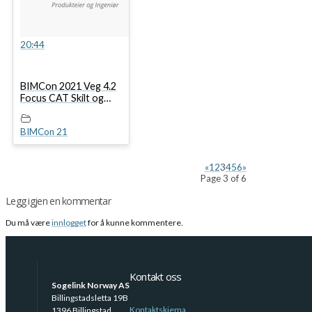
20:44
BIMCon 2021 Veg 4.2
Focus CAT Skilt og
Vegoppmerking
BIMCon 21
«
1
2
3
4
5
6
»
Page 3 of 6
Legg igjen en kommentar
Du må være
innlogget
for å kunne kommentere.
Kontakt oss
Sogelink Norway AS
Billingstadsletta 19B
Kontaktskjema
1396 Billingstad