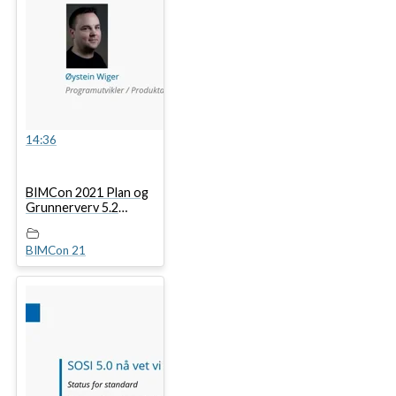
14:36
BIMCon 2021 Plan og
Grunnerverv 5.2
Focus
Planbestemmelser,
BIMCon 21
nytt program for
arealplanleggeren
kobling mot digitalt
lovverk