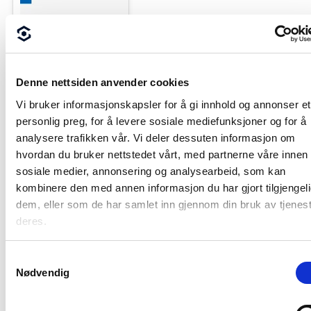
Denne nettsiden anvender cookies
Vi bruker informasjonskapsler for å gi innhold og annonser et
personlig preg, for å levere sosiale mediefunksjoner og for å
analysere trafikken vår. Vi deler dessuten informasjon om
hvordan du bruker nettstedet vårt, med partnerne våre innen
sosiale medier, annonsering og analysearbeid, som kan
kombinere den med annen informasjon du har gjort tilgjengeli
dem, eller som de har samlet inn gjennom din bruk av tjenes
deres.
22:13
Samtykkevalg
Nødvendig
BIMCon 2021 Veg 4.4
Mengder fra
vegmodell