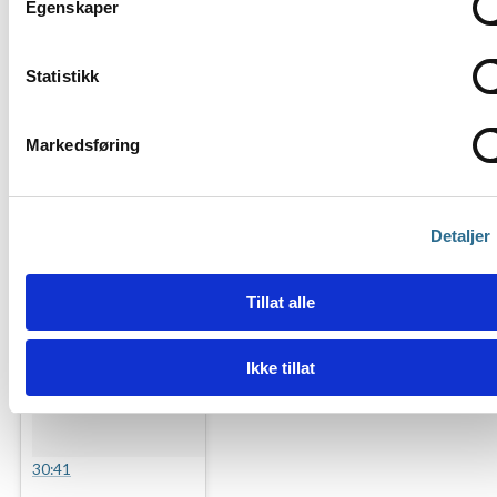
Egenskaper
BIMCon 21
Statistikk
Markedsføring
Detaljer
Tillat alle
Ikke tillat
30:41