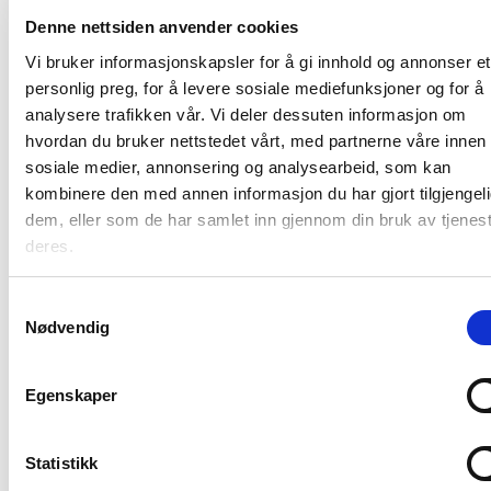
Denne nettsiden anvender cookies
Vi bruker informasjonskapsler for å gi innhold og annonser et
personlig preg, for å levere sosiale mediefunksjoner og for å
analysere trafikken vår. Vi deler dessuten informasjon om
hvordan du bruker nettstedet vårt, med partnerne våre innen
sosiale medier, annonsering og analysearbeid, som kan
kombinere den med annen informasjon du har gjort tilgjengeli
dem, eller som de har samlet inn gjennom din bruk av tjenes
deres.
Focus Beskrivelse
Skybasert utarbeidelse av byggebeskrivelser
Samtykkevalg
etter NS 3420 og prosesskodene.
Nødvendig
Jobb fra alle enheter via nettleseren.
Prosjektsamarbeid med kolleger og
firma.
Egenskaper
Enkel prisinnhenting via
Anbudsportalen.
Statistikk
Les mer her >>