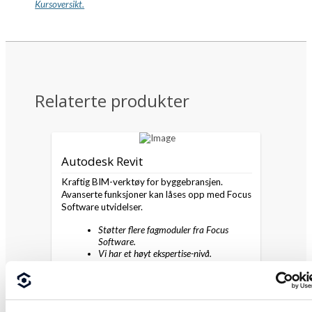
Kursoversikt.
Relaterte produkter
Autodesk Revit
Kraftig BIM-verktøy for byggebransjen.
Avanserte funksjoner kan låses opp med Focus
Software utvidelser.
Støtter flere fagmoduler fra Focus
Software.
Vi har et høyt ekspertise-nivå.
Gode rabatter om Autodesk lisensen din
går via oss.
Les mer her >>