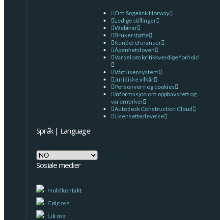
Om Sogelink Norway
Ledige stillinger
Webinar
Brukerstøtte
Kundereferanser
Åpenhetsloven
Varsel om kritikkverdige forhold
Vårt lisensystem
Juridiske vilkår
Personvern og cookies
Informasjon om opphavsrett og
varemerker
Autodesk Construction Cloud
Lisensetterlevelse
Språk | Language
Språk
|
Sosiale medier
Language
Hold kontakt
Følg oss
Lik oss