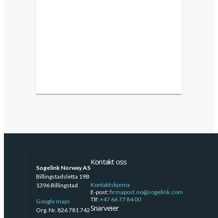
Kontakt oss
Sogelink Norway AS
Billingstadsletta 19B
Kontaktskjema
1396 Billingstad
E-post:
firmapost.no@sogelink.com
Tlf:
+47 66 77 84 00
Google maps
Snarveier
Org. Nr. 826 781 742