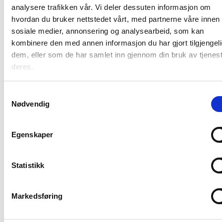
analysere trafikken vår. Vi deler dessuten informasjon om
Kontakt oss
hvordan du bruker nettstedet vårt, med partnerne våre innen
Sogelink Norway AS
Billingstadsletta 19B
sosiale medier, annonsering og analysearbeid, som kan
Kontaktskjema
1396 Billingstad
kombinere den med annen informasjon du har gjort tilgjengeli
E-post:
firmapost.no@sogelink.com
Tlf:
+47 66 77 84 00
Google maps
dem, eller som de har samlet inn gjennom din bruk av tjenes
Snarveier
Org. Nr. 826 781 742
deres.
Om Sogelink Norway
Ledige stillinger
Samtykkevalg
Webinar
Nødvendig
Brukerstøtte
Kundereferanser
Åpenhetsloven
Varsel om kritikkverdige forhold
Egenskaper
Vårt lisensystem
Juridiske vilkår
Personvern og cookies
Statistikk
Informasjon om opphavsrett og
varemerker
Autodesk Construction Cloud
Lisensetterlevelse
Markedsføring
Språk | Language